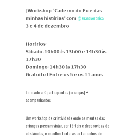
| 𝗪𝗼𝗿𝗸𝘀𝗵𝗼𝗽 “𝗖𝗮𝗱𝗲𝗿𝗻𝗼 𝗱𝗼 𝗘𝘂 𝗲 𝗱𝗮𝘀
𝗺𝗶𝗻𝗵𝗮𝘀 𝗵𝗶𝘀𝘁
ó
𝗿𝗶𝗮𝘀” 𝗰𝗼𝗺
@euanaveronica
𝟯 𝗲 𝟰 𝗱𝗲 𝗱𝗲𝘇𝗲𝗺𝗯𝗿𝗼
𝗛𝗼𝗿
á
𝗿𝗶𝗼𝘀:
𝗦
á
𝗯𝗮𝗱𝗼: 𝟭𝟬𝗵𝟬𝟬
à
𝘀 𝟭𝟯𝗵𝟬𝟬 𝗲 𝟭𝟰𝗵𝟯𝟬
à
𝘀
𝟭𝟳𝗵𝟯𝟬
𝗗𝗼𝗺𝗶𝗻𝗴𝗼: 𝟭𝟰𝗵𝟯𝟬
à
𝘀 𝟭𝟳𝗵𝟯𝟬
𝗚𝗿𝗮𝘁𝘂𝗶𝘁𝗼 𝗹 𝗘𝗻𝘁𝗿𝗲 𝗼𝘀 𝟱 𝗲 𝗼𝘀 𝟭𝟭 𝗮𝗻𝗼𝘀
Limitado a 8 participantes (crianças) +
acompanhantes
Um workshop de criatividade onde as mentes das
crianças possam viajar, ser férteis e desprovidas de
obstáculos, e escolher texturas ou tamanhos de