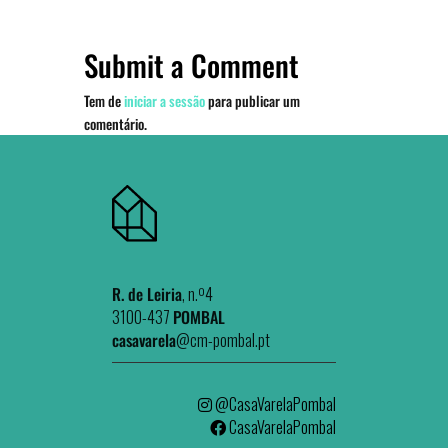
Submit a Comment
Tem de
iniciar a sessão
para publicar um
comentário.
R. de Leiria
, n.º4
3100-437
POMBAL
casavarela
@cm-pombal.pt
@CasaVarelaPombal
CasaVarelaPombal