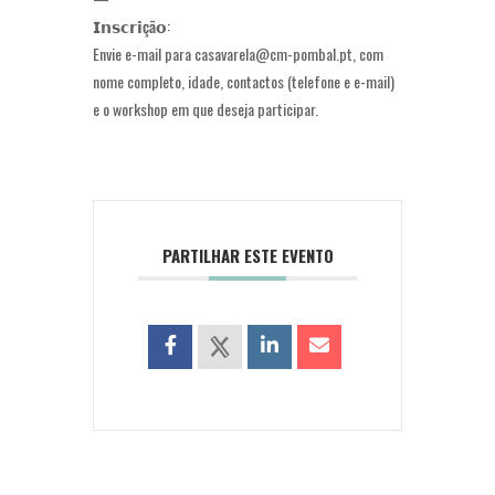
𝗜𝗻𝘀𝗰𝗿𝗶
çã
𝗼:
Envie e-mail para casavarela@cm-pombal.pt, com
nome completo, idade, contactos (telefone e e-mail)
e o workshop em que deseja participar.
PARTILHAR ESTE EVENTO