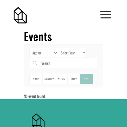
Events
YEARLY
MONTHLY
WEEKLY
DAILY
LIST
No event found!