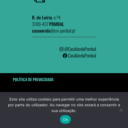
R. de Leiria
, n.º4
3100-437
POMBAL
casavarela
@cm-pombal.pt
@CasaVarelaPombal
CasaVarelaPombal
POLÍTICA DE PRIVACIDADE
DESENVOLVIDO POR
Este site utiliza cookies para permitir uma melhor experiência
por parte do utilizador. Ao navegar no site estará a consentir a
sua utilização.
Ok